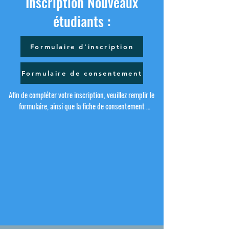
Inscription Nouveaux
étudiants :
Formulaire d'inscription
Formulaire de consentement
Afin de compléter votre inscription, veuillez remplir le 
formulaire, ainsi que la fiche de consentement 
permettant la diffusion de photos sur nos réseaux 
sociaux accessibles via le lien cliquable ci-dessous. 

Par la suite, vous pouvez déposer celui-ci au bureau de 
la réception (E-86) à tout moment ou lors de la Journée 
Portes ouvertes se tenant le dimanche 25 août 2024 de 
13h à 16h