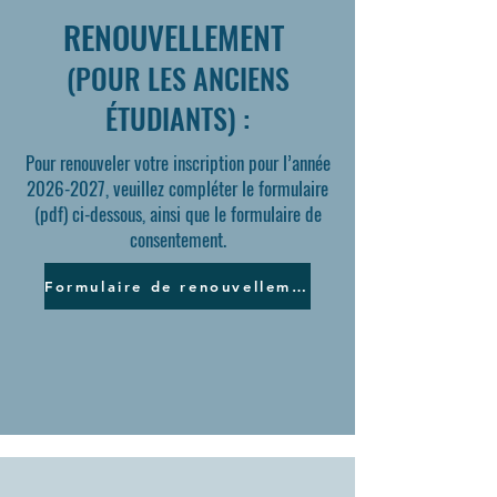
RENOUVELLEMENT
(POUR LES ANCIENS
ÉTUDIANTS) :
Pour renouveler votre inscription pour l’année
2026-2027
, veuillez compléter le formulaire
(pdf) ci-dessous, ainsi que le formulaire de
consentement.
Formulaire de renouvellement