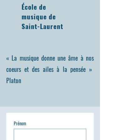
École de
musique de
Saint-Laurent
« La musique donne une âme à nos
coeurs et des ailes à la pensée »
Platon
Prénom