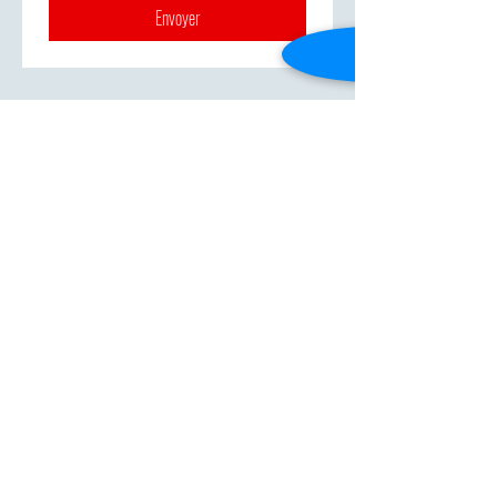
Envoyer
Bureau administratif de l'école de
musique
lynepouliot@videotron.ca
Tél :
(514) 747-6521
, poste 7301
Adresse : 637, avenue Sainte-Croix Saint-Laurent
(Québec) H4L 3X7
Les cours se donnent au département de musique
du Cégep de Saint-Laurent Pavillon E (Pavillon
Basile-Moreau) 625, avenue Sainte-Croix, Saint-