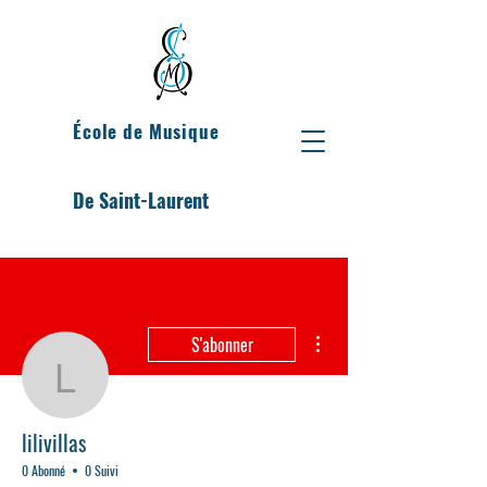
École de Musique
De Saint-Laurent
Plus d'actions
S'abonner
lilivillas
lilivillas
0 Abonné
0 Suivi