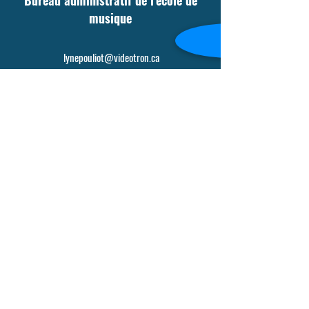
Bureau administratif de l'école de
musique
lynepouliot@videotron.ca
Tél :
(514) 747-6521
, poste 7301
Adresse : 637, avenue Sainte-Croix Saint-Laurent
(Québec) H4L 3X7
Les cours se donnent au département de musique
du Cégep de Saint-Laurent Pavillon E (Pavillon
Basile-Moreau) 625, avenue Sainte-Croix, Saint-
Laurent