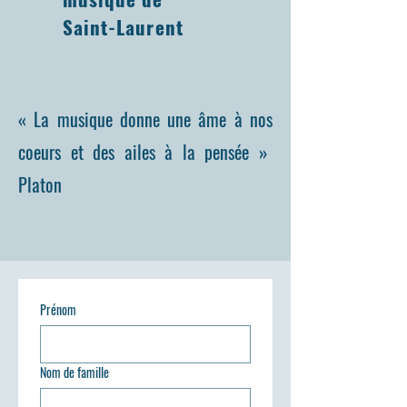
Saint-Laurent
« La musique donne une âme à nos
coeurs et des ailes à la pensée »
Platon
Prénom
Nom de famille